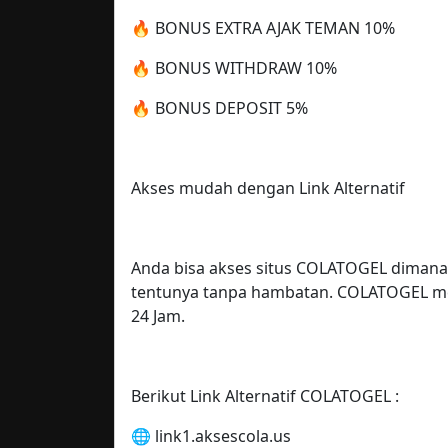
🔥 BONUS EXTRA AJAK TEMAN 10%
🔥 BONUS WITHDRAW 10%
🔥 BONUS DEPOSIT 5%
Akses mudah dengan Link Alternatif
Anda bisa akses situs COLATOGEL diman
tentunya tanpa hambatan. COLATOGEL men
24 Jam.
Berikut Link Alternatif COLATOGEL :
🌐 link1.aksescola.us