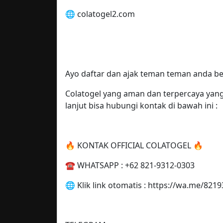
🌐 colatogel2.com
Ayo daftar dan ajak teman teman anda ber
Colatogel yang aman dan terpercaya yang
lanjut bisa hubungi kontak di bawah ini :
🔥 KONTAK OFFICIAL COLATOGEL 🔥
☎️ WHATSAPP : +62 821-9312-0303
🌐 Klik link otomatis : https://wa.me/821