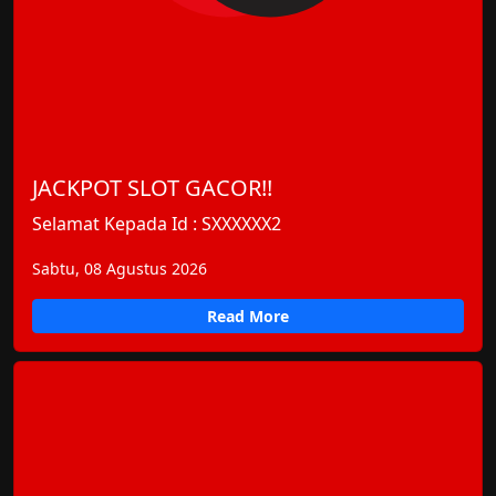
JACKPOT SLOT GACOR!!
Selamat Kepada Id : SXXXXXX2
Sabtu, 08 Agustus 2026
Read More