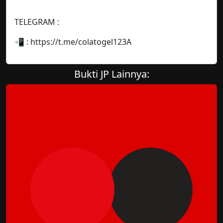
TELEGRAM :
📲 : https://t.me/colatogel123A
Bukti JP Lainnya: