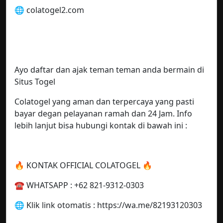
🌐 colatogel2.com
Ayo daftar dan ajak teman teman anda bermain di
Situs Togel
Colatogel yang aman dan terpercaya yang pasti
bayar degan pelayanan ramah dan 24 Jam. Info
lebih lanjut bisa hubungi kontak di bawah ini :
🔥 KONTAK OFFICIAL COLATOGEL 🔥
☎️ WHATSAPP : +62 821-9312-0303
🌐 Klik link otomatis : https://wa.me/82193120303