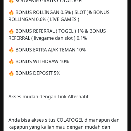
🔥 SOUVENIR GRATIS COLATOGEL
🔥 BONUS ROLLINGAN 0.5% ( SLOT )& BONUS
ROLLINGAN 0.6% ( LIVE GAMES )
🔥 BONUS REFERRAL ( TOGEL ) 1% & BONUS
REFERRAL ( livegame dan slot ) 0.1%
🔥 BONUS EXTRA AJAK TEMAN 10%
🔥 BONUS WITHDRAW 10%
🔥 BONUS DEPOSIT 5%
Akses mudah dengan Link Alternatif
Anda bisa akses situs COLATOGEL dimanapun dan
kapapun yang kalian mau dengan mudah dan