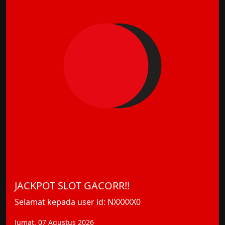
JACKPOT SLOT GACORR!!
Selamat kepada user id: NXXXXX0
Jumat, 07 Agustus 2026