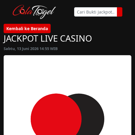
Kembali ke Beranda
JACKPOT LIVE CASINO
Sabtu, 13 Juni 2026 14:55 WIB