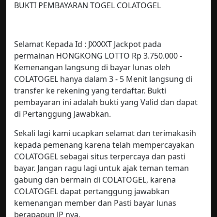
BUKTI PEMBAYARAN TOGEL COLATOGEL
Selamat Kepada Id : JXXXXT Jackpot pada
permainan HONGKONG LOTTO Rp 3.750.000 -
Kemenangan langsung di bayar lunas oleh
COLATOGEL hanya dalam 3 - 5 Menit langsung di
transfer ke rekening yang terdaftar. Bukti
pembayaran ini adalah bukti yang Valid dan dapat
di Pertanggung Jawabkan.
Sekali lagi kami ucapkan selamat dan terimakasih
kepada pemenang karena telah mempercayakan
COLATOGEL sebagai situs terpercaya dan pasti
bayar. Jangan ragu lagi untuk ajak teman teman
gabung dan bermain di COLATOGEL, karena
COLATOGEL dapat pertanggung jawabkan
kemenangan member dan Pasti bayar lunas
berapapun JP nya.