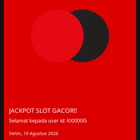
JACKPOT SLOT GACOR!!
Selamat kepada user id: KXXXXX5
Senin, 10 Agustus 2026