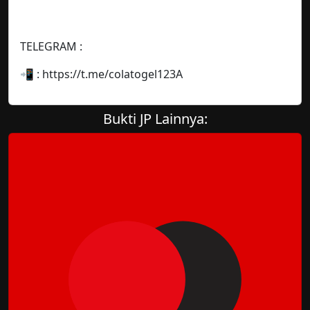
TELEGRAM :
📲 : https://t.me/colatogel123A
Bukti JP Lainnya: