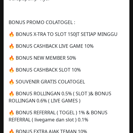
BONUS PROMO COLATOGEL :
🔥 BONUS X-TRA TO SLOT 150JT SETIAP MINGGU
🔥 BONUS CASHBACK LIVE GAME 10%
🔥 BONUS NEW MEMBER 50%
🔥 BONUS CASHBACK SLOT 10%
🔥 SOUVENIR GRATIS COLATOGEL
🔥 BONUS ROLLINGAN 0.5% ( SLOT )& BONUS
ROLLINGAN 0.6% ( LIVE GAMES )
🔥 BONUS REFERRAL ( TOGEL ) 1% & BONUS
REFERRAL ( livegame dan slot ) 0.1%
🔥 BONUS EXTRA AJAK TEMAN 10%