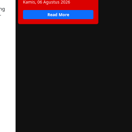
Kamis, 06 Agustus 2026
ung
Read More
r