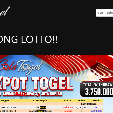
NG LOTTO!!