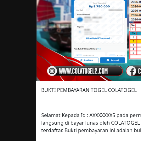
BUKTI PEMBAYARAN TOGEL COLATOGEL
Selamat Kepada Id : AXXXXXXX5 pada p
langsung di bayar lunas oleh COLATOGEL h
terdaftar. Bukti pembayaran ini adalah b