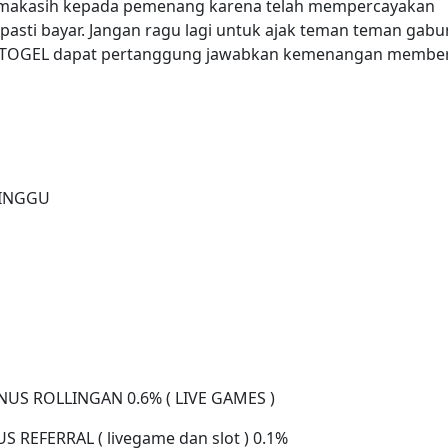
erimakasih kepada pemenang karena telah mempercayakan
pasti bayar. Jangan ragu lagi untuk ajak teman teman gab
LATOGEL dapat pertanggung jawabkan kemenangan membe
MINGGU
NUS ROLLINGAN 0.6% ( LIVE GAMES )
 REFERRAL ( livegame dan slot ) 0.1%