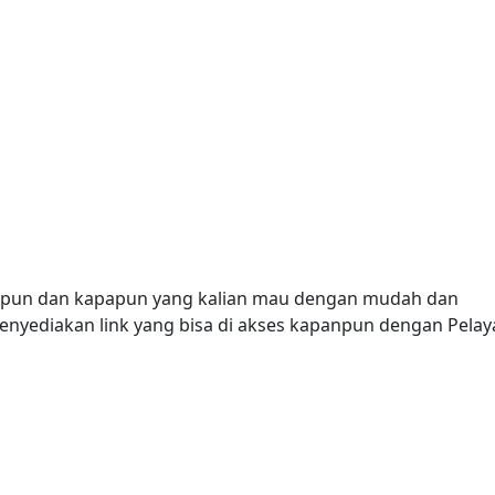
apun dan kapapun yang kalian mau dengan mudah dan
yediakan link yang bisa di akses kapanpun dengan Pela