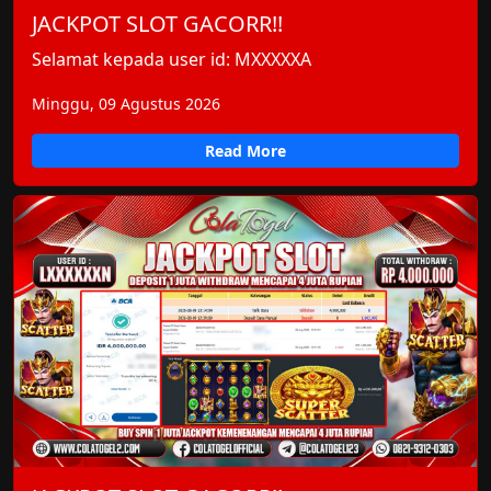
JACKPOT SLOT GACORR!!
Selamat kepada user id: MXXXXXA
Minggu, 09 Agustus 2026
Read More