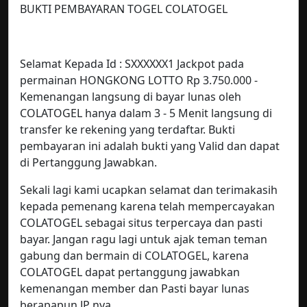
BUKTI PEMBAYARAN TOGEL COLATOGEL
Selamat Kepada Id : SXXXXXX1 Jackpot pada
permainan HONGKONG LOTTO Rp 3.750.000 -
Kemenangan langsung di bayar lunas oleh
COLATOGEL hanya dalam 3 - 5 Menit langsung di
transfer ke rekening yang terdaftar. Bukti
pembayaran ini adalah bukti yang Valid dan dapat
di Pertanggung Jawabkan.
Sekali lagi kami ucapkan selamat dan terimakasih
kepada pemenang karena telah mempercayakan
COLATOGEL sebagai situs terpercaya dan pasti
bayar. Jangan ragu lagi untuk ajak teman teman
gabung dan bermain di COLATOGEL, karena
COLATOGEL dapat pertanggung jawabkan
kemenangan member dan Pasti bayar lunas
berapapun JP nya.