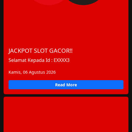
JACKPOT SLOT GACOR!!
Selamat Kepada Id : EXXXX3
Kamis, 06 Agustus 2026
Read More