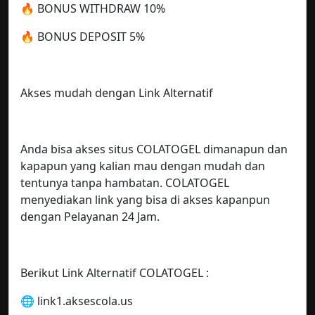
🔥 BONUS WITHDRAW 10%
🔥 BONUS DEPOSIT 5%
Akses mudah dengan Link Alternatif
Anda bisa akses situs COLATOGEL dimanapun dan
kapapun yang kalian mau dengan mudah dan
tentunya tanpa hambatan. COLATOGEL
menyediakan link yang bisa di akses kapanpun
dengan Pelayanan 24 Jam.
Berikut Link Alternatif COLATOGEL :
🌐 link1.aksescola.us