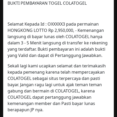
BUKTI PEMBAYARAN TOGEL COLATOGEL
Selamat Kepada Id : OXXXXX3 pada permainan
HONGKONG LOTTO Rp 2,950,000, - Kemenangan
langsung di bayar lunas oleh COLATOGEL hanya
dalam 3 - 5 Menit langsung di transfer ke rekening
yang terdaftar. Bukti pembayaran ini adalah bukti
yang Valid dan dapat di Pertanggung Jawabkan.
Sekali lagi kami ucapkan selamat dan terimakasih
kepada pemenang karena telah mempercayakan
COLATOGEL sebagai situs terpercaya dan pasti
bayar. Jangan ragu lagi untuk ajak teman teman
gabung dan bermain di COLATOGEL, karena
COLATOGEL dapat pertanggung jawabkan
kemenangan member dan Pasti bayar lunas
berapapun JP nya.