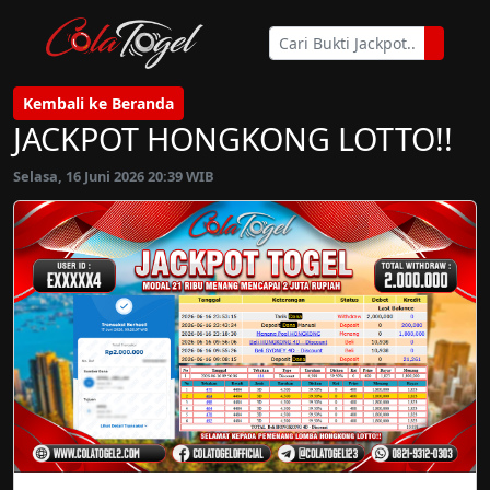
Kembali ke Beranda
JACKPOT HONGKONG LOTTO!!
Selasa, 16 Juni 2026 20:39 WIB