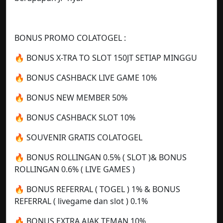
BONUS PROMO COLATOGEL :
🔥 BONUS X-TRA TO SLOT 150JT SETIAP MINGGU
🔥 BONUS CASHBACK LIVE GAME 10%
🔥 BONUS NEW MEMBER 50%
🔥 BONUS CASHBACK SLOT 10%
🔥 SOUVENIR GRATIS COLATOGEL
🔥 BONUS ROLLINGAN 0.5% ( SLOT )& BONUS
ROLLINGAN 0.6% ( LIVE GAMES )
🔥 BONUS REFERRAL ( TOGEL ) 1% & BONUS
REFERRAL ( livegame dan slot ) 0.1%
🔥 BONUS EXTRA AJAK TEMAN 10%