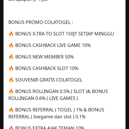
BONUS PROMO COLATOGEL :
🔥 BONUS X-TRA TO SLOT 150JT SETIAP MINGGU
🔥 BONUS CASHBACK LIVE GAME 10%
🔥 BONUS NEW MEMBER 50%
🔥 BONUS CASHBACK SLOT 10%
🔥 SOUVENIR GRATIS COLATOGEL
🔥 BONUS ROLLINGAN 0.5% ( SLOT )& BONUS
ROLLINGAN 0.6% ( LIVE GAMES )
🔥 BONUS REFERRAL ( TOGEL ) 1% & BONUS
REFERRAL ( livegame dan slot ) 0.1%
🔥 BONUS EXTRA AJAK TEMAN 10%