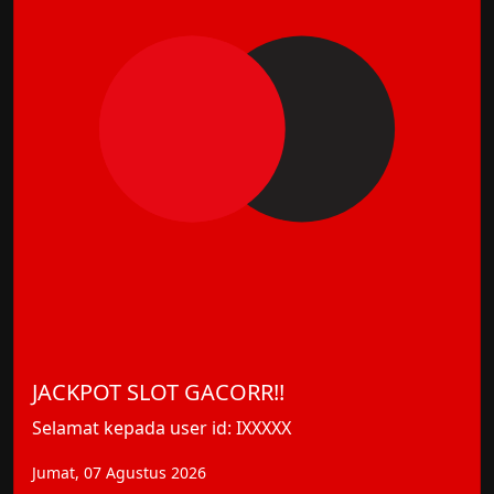
JACKPOT SLOT GACORR!!
Selamat kepada user id: IXXXXX
Jumat, 07 Agustus 2026