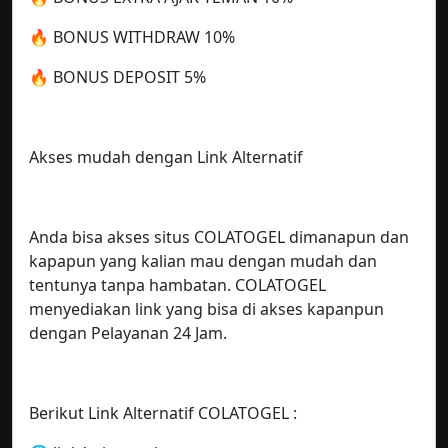
🔥 BONUS WITHDRAW 10%
🔥 BONUS DEPOSIT 5%
Akses mudah dengan Link Alternatif
Anda bisa akses situs COLATOGEL dimanapun dan
kapapun yang kalian mau dengan mudah dan
tentunya tanpa hambatan. COLATOGEL
menyediakan link yang bisa di akses kapanpun
dengan Pelayanan 24 Jam.
Berikut Link Alternatif COLATOGEL :