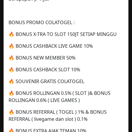
BONUS PROMO COLATOGEL :
🔥 BONUS X-TRA TO SLOT 150JT SETIAP MINGGU
🔥 BONUS CASHBACK LIVE GAME 10%
🔥 BONUS NEW MEMBER 50%
🔥 BONUS CASHBACK SLOT 10%
🔥 SOUVENIR GRATIS COLATOGEL
🔥 BONUS ROLLINGAN 0.5% ( SLOT )& BONUS
ROLLINGAN 0.6% ( LIVE GAMES )
🔥 BONUS REFERRAL ( TOGEL ) 1% & BONUS
REFERRAL ( livegame dan slot ) 0.1%
🔥 BONUS EXTRA AJAK TEMAN 10%