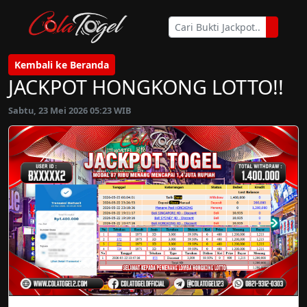
Kembali ke Beranda
JACKPOT HONGKONG LOTTO!!
Sabtu, 23 Mei 2026 05:23 WIB