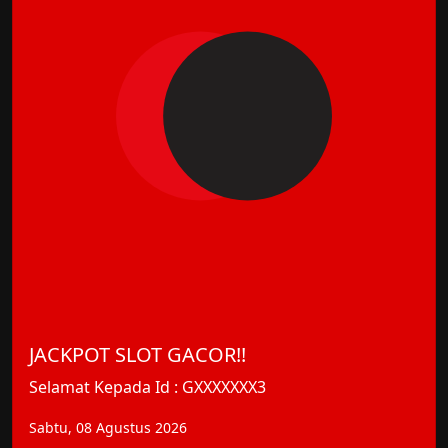
JACKPOT SLOT GACOR!!
Selamat Kepada Id : GXXXXXXX3
Sabtu, 08 Agustus 2026