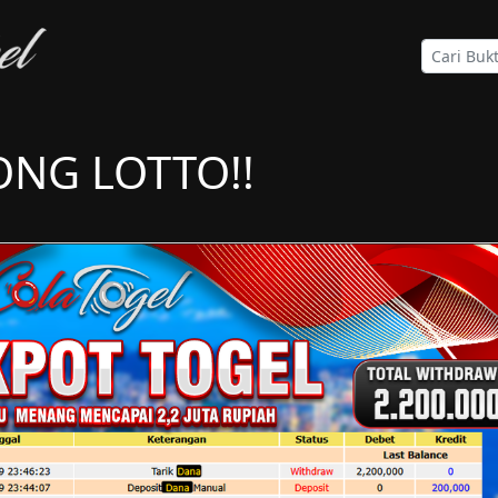
NG LOTTO!!