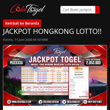
Kembali ke Beranda
JACKPOT HONGKONG LOTTO!!
Kamis, 11 Juni 2026 04:52 WIB