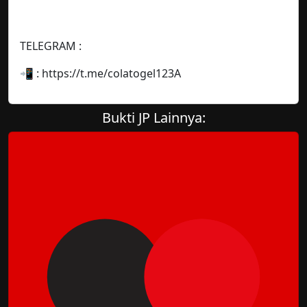
TELEGRAM :
📲 : https://t.me/colatogel123A
Bukti JP Lainnya: