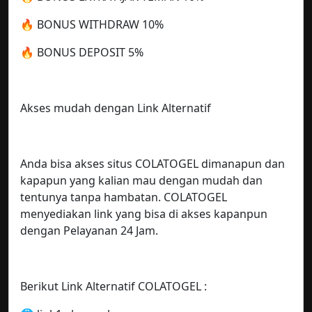
🔥 BONUS WITHDRAW 10%
🔥 BONUS DEPOSIT 5%
Akses mudah dengan Link Alternatif
Anda bisa akses situs COLATOGEL dimanapun dan
kapapun yang kalian mau dengan mudah dan
tentunya tanpa hambatan. COLATOGEL
menyediakan link yang bisa di akses kapanpun
dengan Pelayanan 24 Jam.
Berikut Link Alternatif COLATOGEL :