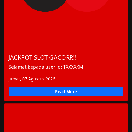
JACKPOT SLOT GACORR!!
Selamat kepada user id: TXXXXXM
Jumat, 07 Agustus 2026
Read More