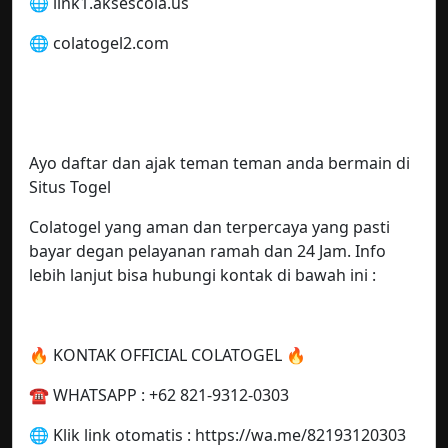
🌐 link1.aksescola.us
🌐 colatogel2.com
Ayo daftar dan ajak teman teman anda bermain di
Situs Togel
Colatogel yang aman dan terpercaya yang pasti
bayar degan pelayanan ramah dan 24 Jam. Info
lebih lanjut bisa hubungi kontak di bawah ini :
🔥 KONTAK OFFICIAL COLATOGEL 🔥
☎️ WHATSAPP : +62 821-9312-0303
🌐 Klik link otomatis : https://wa.me/82193120303