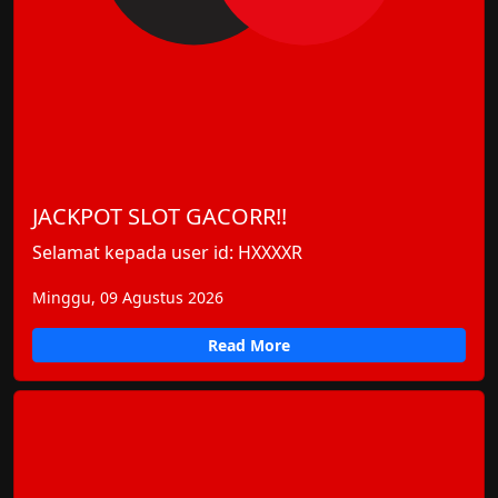
JACKPOT SLOT GACORR!!
Selamat kepada user id: HXXXXR
Minggu, 09 Agustus 2026
Read More