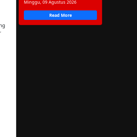
Minggu, 09 Agustus 2026
Read More
ung
r