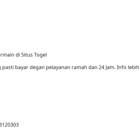
main di Situs Togel
 pasti bayar degan pelayanan ramah dan 24 Jam. Info lebih
93120303