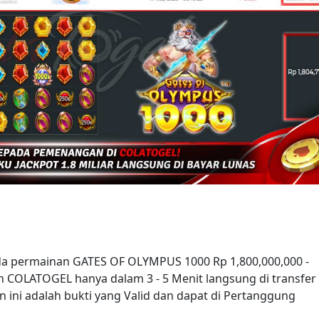
da permainan GATES OF OLYMPUS 1000 Rp 1,800,000,000 -
 COLATOGEL hanya dalam 3 - 5 Menit langsung di transfer
n ini adalah bukti yang Valid dan dapat di Pertanggung