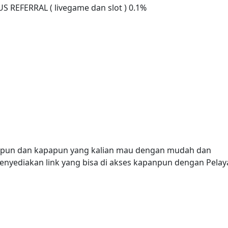
 REFERRAL ( livegame dan slot ) 0.1%
apun dan kapapun yang kalian mau dengan mudah dan
yediakan link yang bisa di akses kapanpun dengan Pela