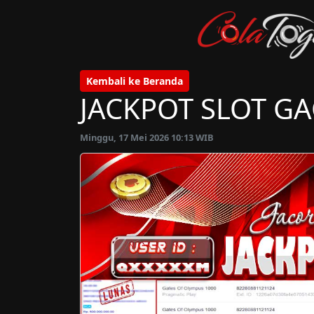
Kembali ke Beranda
JACKPOT SLOT GA
Minggu, 17 Mei 2026 10:13 WIB