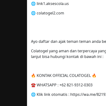
🌐 link1.aksescola.us
🌐 colatogel2.com
Ayo daftar dan ajak teman teman anda ber
Colatogel yang aman dan terpercaya yang
lanjut bisa hubungi kontak di bawah ini :
🔥 KONTAK OFFICIAL COLATOGEL 🔥
☎️ WHATSAPP : +62 821-9312-0303
🌐 Klik link otomatis : https://wa.me/821