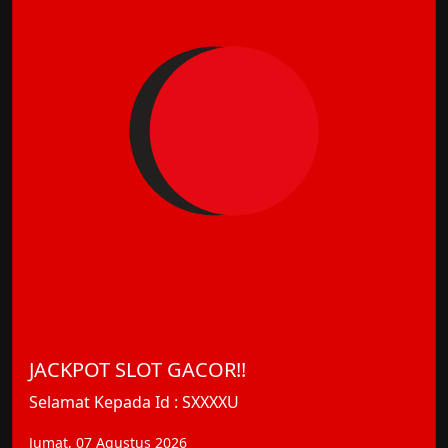
JACKPOT SLOT GACOR!!
Selamat Kepada Id : SXXXXU
Jumat, 07 Agustus 2026