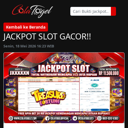
Kembali ke Beranda
JACKPOT SLOT GACOR!!
Senin, 18 Mei 2026 16:23 WIB