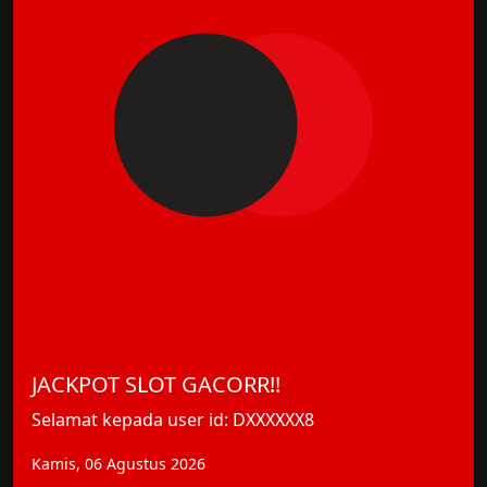
JACKPOT SLOT GACORR!!
Selamat kepada user id: DXXXXXX8
Kamis, 06 Agustus 2026