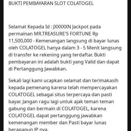
BUKTI PEMBAYARAN SLOT COLATOGEL
Selamat Kepada Id : JXXXXXN Jackpot pada
permainan MR.TREASURE'S FORTUNE Rp
11,500,000 - Kemenangan langsung di bayar lunas
oleh COLATOGEL hanya dalam 3 - 5 Menit langsung
di transfer ke rekening yang terdaftar. Bukti
pembayaran ini adalah bukti yang Valid dan dapat
di Pertanggung Jawabkan.
Sekali lagi kami ucapkan selamat dan terimakasih
kepada pemenang karena telah mempercayakan
COLATOGEL sebagai situs terpercaya dan pasti
bayar. Jangan ragu lagi untuk ajak teman teman
gabung dan bermain di COLATOGEL, karena
COLATOGEL dapat pertanggung jawabkan
kemenangan member dan Pasti bayar lunas
berapapun JP nya.