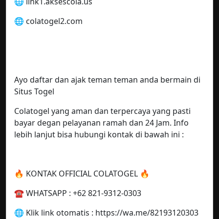
🌐 link1.aksescola.us
🌐 colatogel2.com
Ayo daftar dan ajak teman teman anda bermain di
Situs Togel
Colatogel yang aman dan terpercaya yang pasti
bayar degan pelayanan ramah dan 24 Jam. Info
lebih lanjut bisa hubungi kontak di bawah ini :
🔥 KONTAK OFFICIAL COLATOGEL 🔥
☎️ WHATSAPP : +62 821-9312-0303
🌐 Klik link otomatis : https://wa.me/82193120303