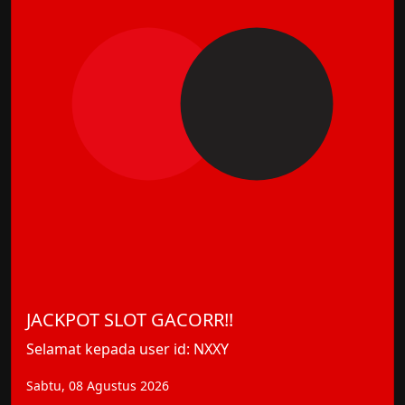
JACKPOT SLOT GACORR!!
Selamat kepada user id: NXXY
Sabtu, 08 Agustus 2026