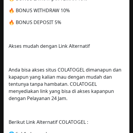
🔥 BONUS WITHDRAW 10%
🔥 BONUS DEPOSIT 5%
Akses mudah dengan Link Alternatif
Anda bisa akses situs COLATOGEL dimanapun dan
kapapun yang kalian mau dengan mudah dan
tentunya tanpa hambatan. COLATOGEL
menyediakan link yang bisa di akses kapanpun
dengan Pelayanan 24 Jam.
Berikut Link Alternatif COLATOGEL :