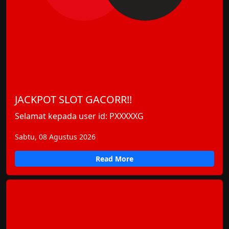
JACKPOT SLOT GACORR!!
Selamat kepada user id: PXXXXXG
Sabtu, 08 Agustus 2026
Read More